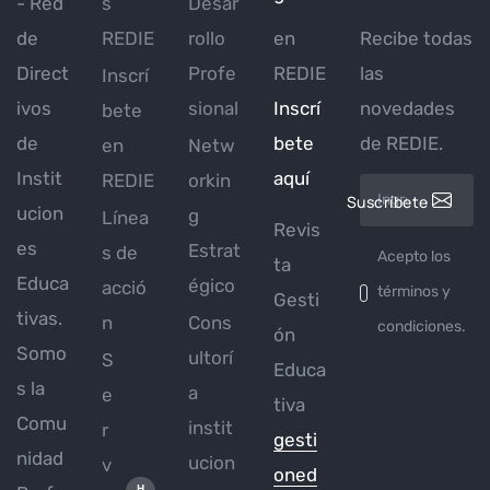
- Red
s
Desar
de
REDIE
rollo
en
Recibe todas
Direct
Profe
REDIE
las
Inscrí
ivos
sional
Inscrí
novedades
bete
de
bete
de REDIE.
en
Netw
Instit
aquí
REDIE
orkin
Suscríbete
ucion
g
Línea
Revis
es
Estrat
s de
Acepto los
ta
Educa
égico
acció
términos y
Gesti
tivas.
n
Cons
condiciones.
ón
Somo
ultorí
S
Educa
s la
a
e
tiva
Comu
instit
r
gesti
nidad
ucion
v
oned
H