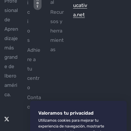
Profe
al
i
O
ucativ
T
sional
c
Recur
a.net
de
i
sos y
Apren
o
herra
dizaje
s
mient
más
as
Adhie
grand
re a
e de
tu
Ibero
centr
améri
o
ca.
Conta
cto
Valoramos tu privacidad
Utilizamos cookies para mejorar tu
experiencia de navegación, mostrarte