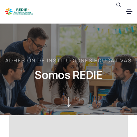
A
D
H
E
S
I
Ó
N
D
E
I
N
S
T
I
T
U
C
I
O
N
E
S
E
D
U
C
A
T
I
V
A
S
S
o
m
o
s
R
E
D
I
E