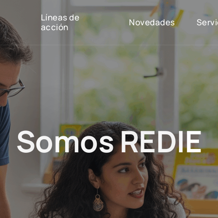
Líneas de
Novedades
Servi
acción
S
o
m
o
s
R
E
D
I
E