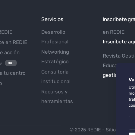
Servicios
Inscríbete gra
REDIE
Desarrollo
en REDIE
Profesional
Inscríbete aq
te en REDIE
Networking
e acción
Revista Gest
Estratégico
s
HOT
Educativa
Consultoría
a tu centro
gestioneduca
Va
institucional
o
Uti
Recursos y
mos
trá
herramientas
coo
© 2025 REDIE - Sitio web