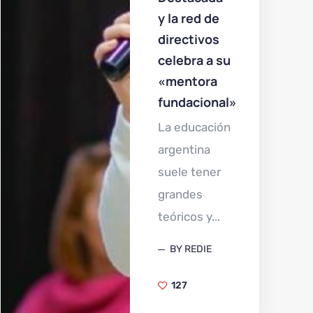
y la red de
directivos
celebra a su
«mentora
fundacional»
La educación
argentina
suele tener
grandes
teóricos y...
BY REDIE
127