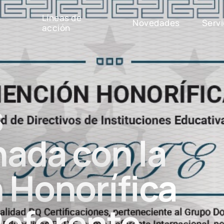
Líneas de
Novedades
Servi
acción
s
ada con la
 Honorífica
eferente