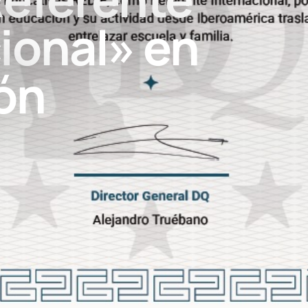
ional» en
ón