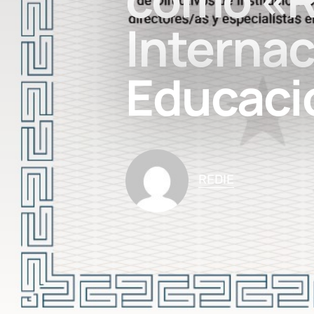
Internac
Educaci
REDIE