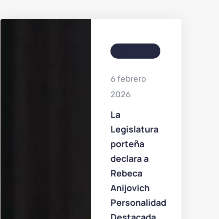
NOVEDADES
6 febrero
2026
La
Legislatura
porteña
declara a
Rebeca
Anijovich
Personalidad
Destacada