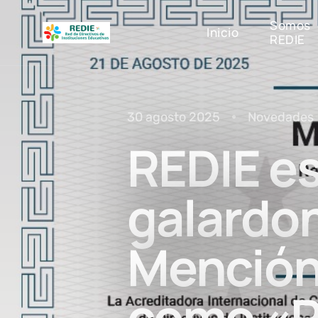
Somos
Inicio
REDIE
30 agosto 2025
Novedades
REDIE e
galardon
Mención
como «R