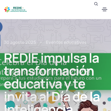
30 agosto 2025
Eventos educativos
REDIE impulsa la
transformación
educativa y te
invita al Día de la
Inteligencia