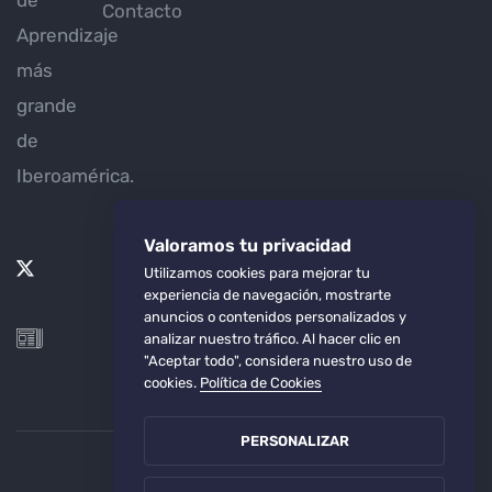
de
Contacto
Aprendizaje
más
grande
de
Iberoamérica.
Valoramos tu privacidad
Utilizamos cookies para mejorar tu
experiencia de navegación, mostrarte
anuncios o contenidos personalizados y
analizar nuestro tráfico. Al hacer clic en
"Aceptar todo", considera nuestro uso de
cookies.
Política de Cookies
PERSONALIZAR
© 2025 REDIE -
Política de
privacidad
Sitio web