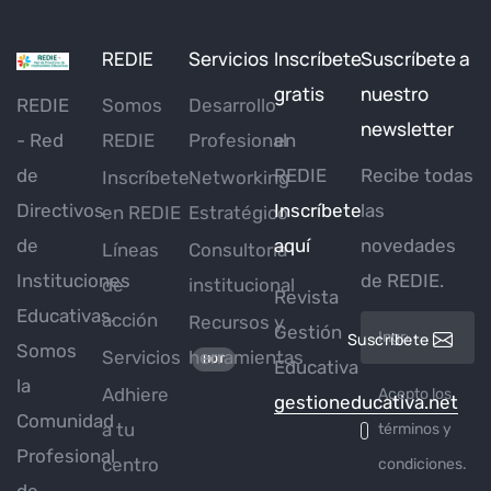
REDIE
Servicios
Inscríbete
Suscríbete a
gratis
nuestro
REDIE
Somos
Desarrollo
newsletter
- Red
REDIE
Profesional
en
de
REDIE
Recibe todas
Inscríbete
Networking
Directivos
Inscríbete
las
en REDIE
Estratégico
de
aquí
novedades
Líneas
Consultoría
Instituciones
de REDIE.
de
institucional
Revista
Educativas.
acción
Recursos y
Gestión
Suscríbete
Somos
Servicios
herramientas
HOT
Educativa
la
Adhiere
Acepto los
gestioneducativa.net
Comunidad
a tu
términos y
Profesional
centro
condiciones.